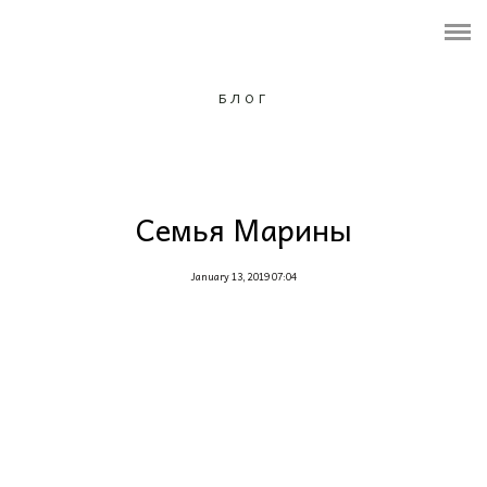
ПОРТФОЛИО
ОБО МНЕ
БЛОГ
УСЛУГИ И ЦЕНЫ
ФОТОПРОЕКТ
Семья Марины
Контакты
January 13, 2019 07:04
Подарочный сертификат