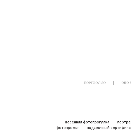
|
ПОРТФОЛИО
ОБО 
весенняя фотопрогулка
портр
фотопроект
подарочный сертифик