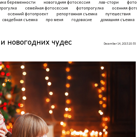
мка беременности
новогодняя фотосессия
лав-стори
фото
прогулка
семейная фотосессия
фотопрогулка
осенняя фот
а
осенний фотопроект
репортажная съемка
путешествия
свадебная съемка
про меня
годовасие
домашняя съемка
и новогодних чудес
December 14, 2015 20:55