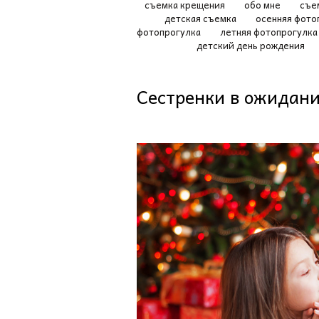
съемка крещения
обо мне
съе
детская съемка
осенняя фото
фотопрогулка
летняя фотопрогулк
детский день рождения
Сестренки в ожидани