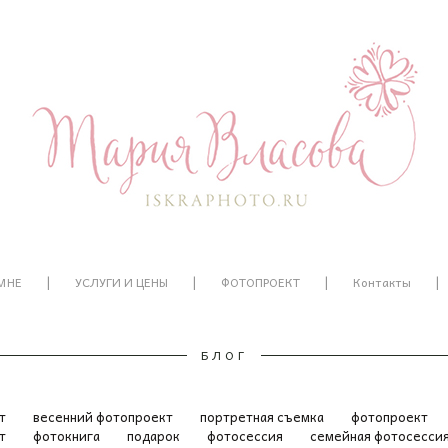
|
|
|
|
МНЕ
УСЛУГИ И ЦЕНЫ
ФОТОПРОЕКТ
Контакты
БЛОГ
ет
весенний фотопроект
портретная съемка
фотопроект
ат
фотокнига
подарок
фотосессия
семейная фотосесси