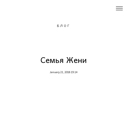
ПОРТФОЛИО
ОБО МНЕ
БЛОГ
УСЛУГИ И ЦЕНЫ
ФОТОПРОЕКТ
Семья Жени
Контакты
January 21, 2018 19:14
Подарочный сертификат