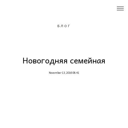
ПОРТФОЛИО
ОБО МНЕ
БЛОГ
УСЛУГИ И ЦЕНЫ
ФОТОПРОЕКТ
Новогодняя семейная
Контакты
November 13, 2016 08:41
Подарочный сертификат