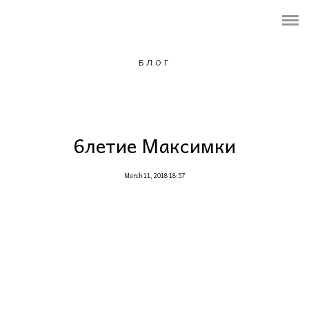
ПОРТФОЛИО
ОБО МНЕ
БЛОГ
УСЛУГИ И ЦЕНЫ
ФОТОПРОЕКТ
6летие Максимки
Контакты
March 11, 2018 18:57
Подарочный сертификат