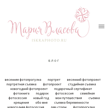
ПОРТФОЛИО
ОБО МНЕ
УСЛУГИ И ЦЕНЫ
ФОТОПРОЕКТ
Контакты
БЛОГ
Подарочный сертификат
весенняя фотопрогулка
портрет
весенний фотопроект
портретная съемка
фотопроект
студийная съемка
новогодний фотопроект
подарочный сертификат
фотокнига
подарок
фотосессия
семейная
фотосессия
новый год
мои путешествия
съемка
крещения
обо мне
съемка беременности
новогодняя фотосессия
лав-стори
фотопрогулка