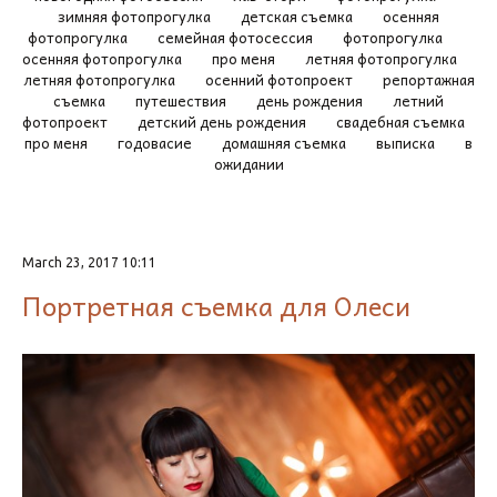
зимняя фотопрогулка
детская съемка
осенняя
фотопрогулка
семейная фотосессия
фотопрогулка
осенняя фотопрогулка
про меня
летняя фотопрогулка
летняя фотопрогулка
осенний фотопроект
репортажная
съемка
путешествия
день рождения
летний
фотопроект
детский день рождения
свадебная съемка
про меня
годовасие
домашняя съемка
выписка
в
ожидании
March 23, 2017 10:11
Портретная съемка для Олеси