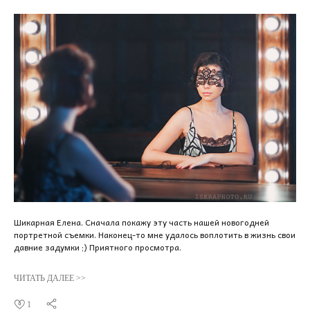
Шикарная Елена. Сначала покажу эту часть нашей новогодней
портретной съемки. Наконец-то мне удалось воплотить в жизнь свои
давние задумки ;) Приятного просмотра.
ЧИТАТЬ ДАЛЕЕ >>
1