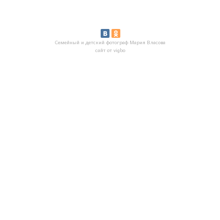
Семейный и детский фотограф Мария Власова
сайт от vigbo