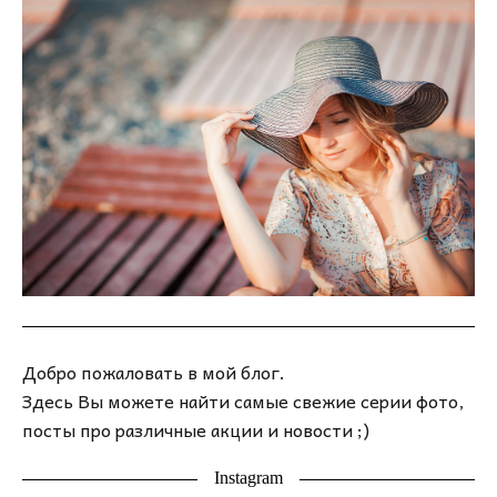
Добро пожаловать в мой блог.
Здесь Вы можете найти самые свежие серии фото,
посты про различные акции и новости ;)
Instagram