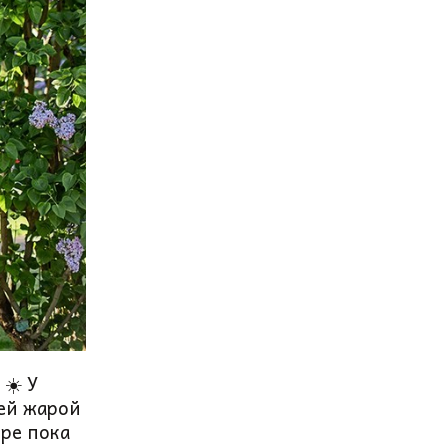
☀️ У
ней жарой
ре пока