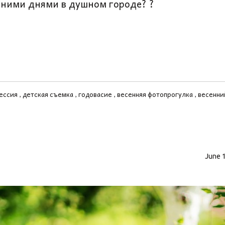
етними днями в душном городе? ?
сессия
детская съемка
годовасие
весенняя фотопрогулка
весенни
June 1