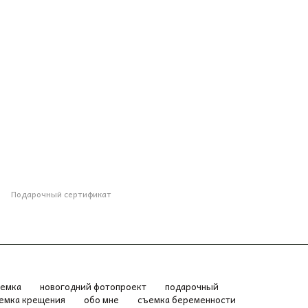
Подарочный сертификат
ъемка
новогодний фотопроект
подарочный
емка крещения
обо мне
съемка беременности