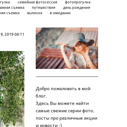
огулка
семейная фотосессия
фотопрогулка
ажная съемка
путешествия
день рождения
няя съемка
выписка
в ожидании
9, 2019 06:11
Добро пожаловать в мой
блог.
Здесь Вы можете найти
самые свежие серии фото,
посты про различные акции
и новости ;)