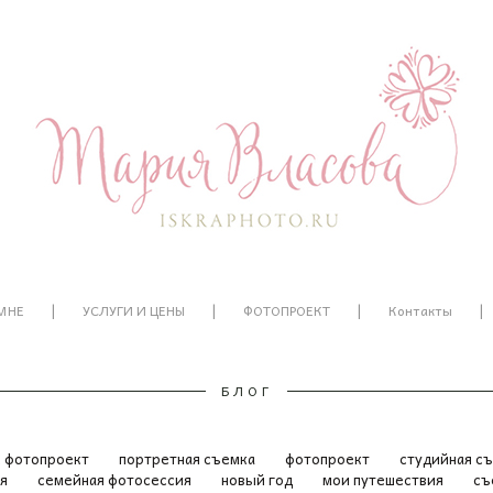
|
|
|
|
МНЕ
УСЛУГИ И ЦЕНЫ
ФОТОПРОЕКТ
Контакты
БЛОГ
й фотопроект
портретная съемка
фотопроект
студийная с
ия
семейная фотосессия
новый год
мои путешествия
съ