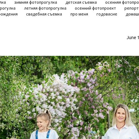
лка
зимняя фотопрогулка
детская съемка
осенняя фотопр
прогулка
летняя фотопрогулка
осенний фотопроект
репорт
 рождения
свадебная съемка
про меня
годовасие
домаш
June 1