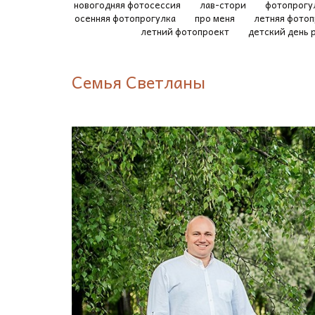
новогодняя фотосессия
лав-стори
фотопрогу
осенняя фотопрогулка
про меня
летняя фото
летний фотопроект
детский день
Семья Светланы