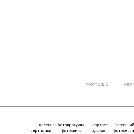
|
ПОРТФОЛИО
ОБО 
весенняя фотопрогулка
портрет
весенни
сертификат
фотокнига
подарок
фотосесс