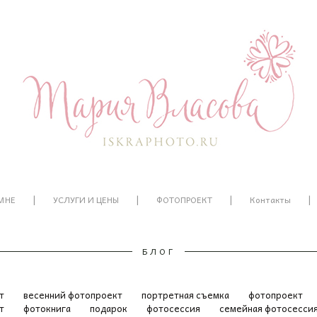
|
|
|
|
МНЕ
УСЛУГИ И ЦЕНЫ
ФОТОПРОЕКТ
Контакты
БЛОГ
ет
весенний фотопроект
портретная съемка
фотопроект
ат
фотокнига
подарок
фотосессия
семейная фотосесси