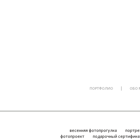
|
ПОРТФОЛИО
ОБО 
весенняя фотопрогулка
портр
фотопроект
подарочный сертифик