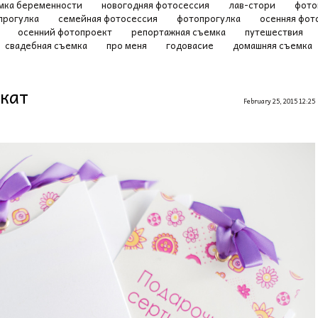
мка беременности
новогодняя фотосессия
лав-стори
фото
прогулка
семейная фотосессия
фотопрогулка
осенняя фот
а
осенний фотопроект
репортажная съемка
путешествия
свадебная съемка
про меня
годовасие
домашняя съемка
кат
February 25, 2015 12:25